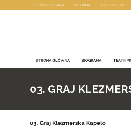
Skip
STRONA GŁÓWNA
BIOGRAFIA
TEATR PIOSENKI
to
18 września 2019
content
STRONA GŁÓWNA
BIOGRAFIA
TEATR PI
03. GRAJ KLEZMER
03. Graj Klezmerska Kapelo