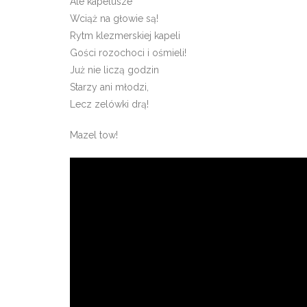
Ale kapelusze
Wciąż na głowie są!
Rytm klezmerskiej kapeli
Gości rozochoci i ośmieli!
Już nie liczą godzin
Starzy ani młodzi,
Lecz zelówki drą!
Mazel tow!