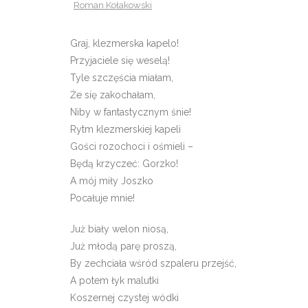
Roman Kołakowski
Graj, klezmerska kapelo!
Przyjaciele się weselą!
Tyle szczęścia miałam,
Że się zakochałam,
Niby w fantastycznym śnie!
Rytm klezmerskiej kapeli
Gości rozochoci i ośmieli –
Będą krzyczeć: Gorzko!
A mój miły Joszko
Pocałuje mnie!
Już biały welon niosą,
Już młodą parę proszą,
By zechciała wśród szpaleru przejść,
A potem łyk malutki
Koszernej czystej wódki