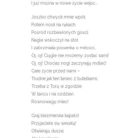
I już można w nowe życie wejść…
Joszko chwycił mnie wpół,
Potem nosił na rękach
Pośród rozbawionych gości.
Nagle wskoczył na stół
I zabrzmiała piosenka o miłości…
Oj, oj! Ciągle nie możemy zostać sami!
Oj, oj! Chociaż nogi zaczynają mdleć!
Całe życie przed nami –
Trudne jak ten taniec z butelkami…
Trzeba z Torą w zgodzie
W tańcu i na codzień
Równowagę mieć!
Graj klezmerska kapelo!
Przyjaciele się weselą!
Otwierają dusze,