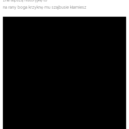
zna lepszą historyjkę to
na rany boga krzyknę mu szajbusie kłamiesz