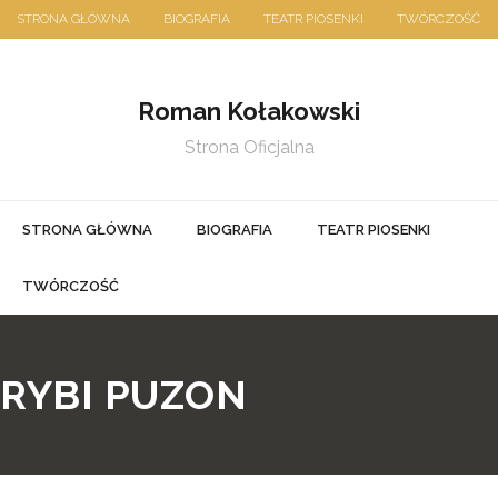
Skip
STRONA GŁÓWNA
BIOGRAFIA
TEATR PIOSENKI
TWÓRCZOŚĆ
to
10 maja 2023
content
Roman Kołakowski
Strona Oficjalna
STRONA GŁÓWNA
BIOGRAFIA
TEATR PIOSENKI
TWÓRCZOŚĆ
RYBI PUZON