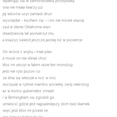
wpatrując się w zamordowaną prostytutkę
ona nie miała twarzy już
jej włosów użył zamiast strun
wyszeptał – kocham cię – i nic nie mówił więcej
sąd w stanie Oklahoma więc
dwadzieścia lat wymierzył mu
a księżyc świecił jeszcze jaśniej niż w piosence
On wrócił z wojny i miał plan
a może on nie istniał choć
ktoś mi ułożył w takim razie ten monolog
jeśli nie rybi puzon co
za dnia się wieszał a noc w noc
wyrzężał w rytmie mambo wściekły swój nekrolog
aż w końcu gubernator zmiękł
i w Birmingham się zgodził go
umieścić gdzie jest najpiękniejszy dom bez klamek
więc jeśli ktoś mi powie że