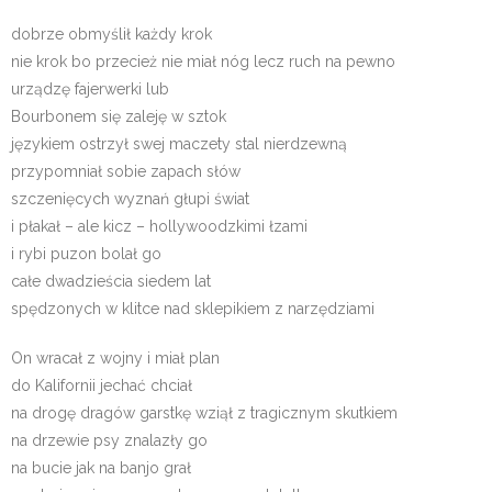
dobrze obmyślił każdy krok
nie krok bo przecież nie miał nóg lecz ruch na pewno
urządzę fajerwerki lub
Bourbonem się zaleję w sztok
językiem ostrzył swej maczety stal nierdzewną
przypomniał sobie zapach słów
szczenięcych wyznań głupi świat
i płakał – ale kicz – hollywoodzkimi łzami
i rybi puzon bolał go
całe dwadzieścia siedem lat
spędzonych w klitce nad sklepikiem z narzędziami
On wracał z wojny i miał plan
do Kalifornii jechać chciał
na drogę dragów garstkę wziął z tragicznym skutkiem
na drzewie psy znalazły go
na bucie jak na banjo grał