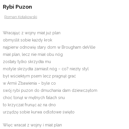
Rybi Puzon
Roman Kołakowski
Wracając z wojny miał już plan
obmyślił sobie każdy krok
najpierw odnowię stary dom w Brougham deVille
miał plan, lecz nie miał obu nóg
zostały tylko skrzydła mu
motyle skrzydła zamiast nóg – co? niezły styl
był wściekłym psem lecz pragnął grać
w Armii Zbawienia – byle co
swój rybi puzon do dmuchania dam dziewczętom
choć tonął w mętnych falach snu
to krzyczał frunąc aż na dno
urządzę sobie kurwa odlotowe święto
Więc wracał z wojny i miał plan