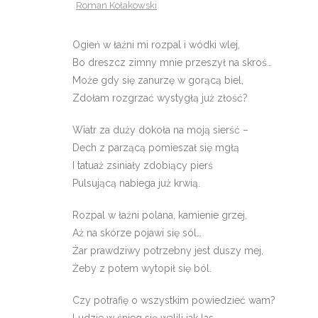
Roman Kołakowski
Ogień w łaźni mi rozpal i wódki wlej,
Bo dreszcz zimny mnie przeszył na skroś…
Może gdy się zanurzę w gorącą biel,
Zdołam rozgrzać wystygłą już złość?
Wiatr za duży dokoła na moją sierść –
Dech z parzącą pomieszał się mgłą
I tatuaż zsiniały zdobiący pierś
Pulsującą nabiega już krwią.
Rozpal w łaźni polana, kamienie grzej,
Aż na skórze pojawi się sól…
Żar prawdziwy potrzebny jest duszy mej,
Żeby z potem wytopił się ból.
Czy potrafię o wszystkim powiedzieć wam?