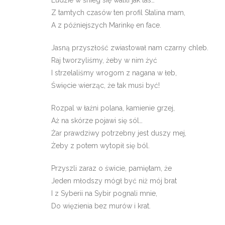
Ludzie w śnieg się walili jak las…
Z tamtych czasów ten profil Stalina mam,
A z późniejszych Marinkę en face.
Jasną przyszłość zwiastował nam czarny chleb.
Raj tworzyliśmy, żeby w nim żyć
I strzelaliśmy wrogom z nagana w łeb,
Święcie wierząc, że tak musi być!
Rozpal w łaźni polana, kamienie grzej,
Aż na skórze pojawi się sól…
Żar prawdziwy potrzebny jest duszy mej,
Żeby z potem wytopił się ból.
Przyszli zaraz o świcie, pamiętam, że
Jeden młodszy mógł być niż mój brat
I z Syberii na Sybir pognali mnie,
Do więzienia bez murów i krat.