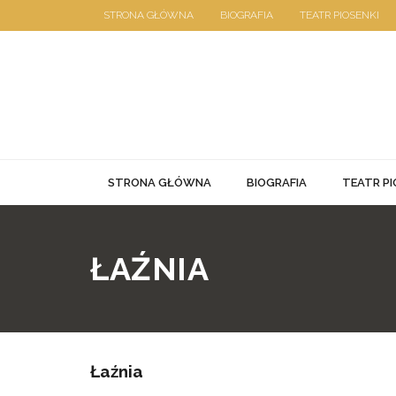
Skip
STRONA GŁÓWNA
BIOGRAFIA
TEATR PIOSENKI
to
19 stycznia 2020
content
STRONA GŁÓWNA
BIOGRAFIA
TEATR PI
ŁAŹNIA
Łaźnia