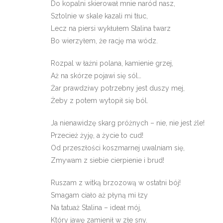
Do kopalni skierował mnie naród nasz,
Sztolnie w skale kazali mi tłuc,
Lecz na piersi wykłułem Stalina twarz
Bo wierzyłem, że rację ma wódz.
Rozpal w łaźni polana, kamienie grzej,
Aż na skórze pojawi się sól…
Żar prawdziwy potrzebny jest duszy mej,
Żeby z potem wytopił się ból.
Ja nienawidzę skarg próżnych – nie, nie jest źle!
Przecież żyję, a życie to cud!
Od przeszłości koszmarnej uwalniam się,
Zmywam z siebie cierpienie i brud!
Ruszam z witką brzozową w ostatni bój!
Smagam ciało aż płyną mi łzy
Na tatuaż Stalina – ideał mój,
Który jawę zamienił w złe sny.